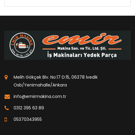
Melih Gökçek Blv. No:17 D:15, 06378 İvedik
Osb/Yenimahalle/Ankara
info@emirmakina.com.tr
0312 395 63 89
05370343955