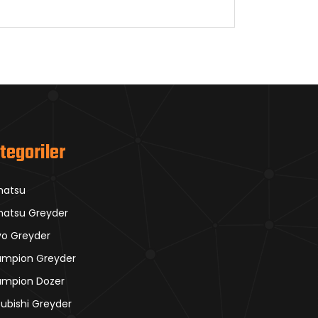
tegoriler
matsu
atsu Greyder
vo Greyder
mpion Greyder
mpion Dozer
subishi Greyder