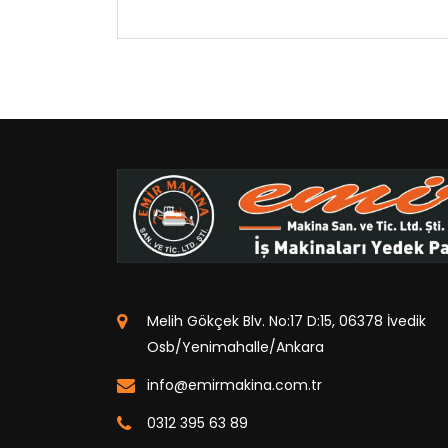
Melih Gökçek Blv. No:17 D:15, 06378 İvedik
Osb/Yenimahalle/Ankara
info@emirmakina.com.tr
0312 395 63 89