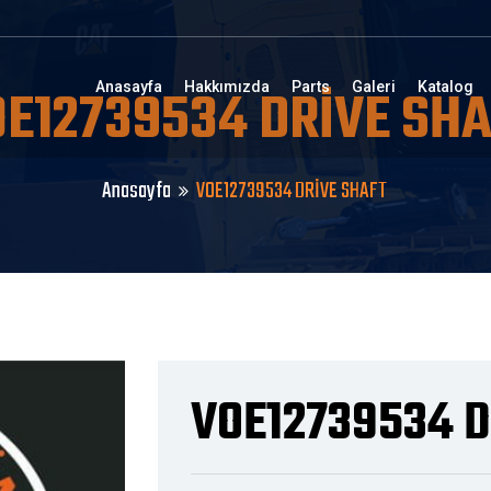
E12739534 DRİVE SH
Anasayfa
Hakkımızda
Parts
Galeri
Katalog
Anasayfa
VOE12739534 DRİVE SHAFT
VOE12739534 D