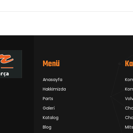
Menü
Ka
Anasayfa
Ko
Hakkimizda
Kom
Parts
Vol
Galeri̇
Cha
Katalog
Cha
Blog
Mit