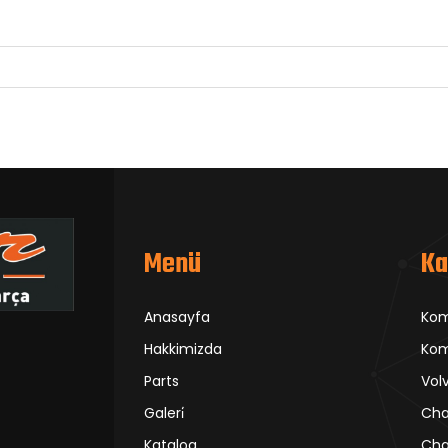
Menü
Ka
Anasayfa
Ko
Hakkimizda
Kom
Parts
Vol
Galeri̇
Cha
Katalog
Cha