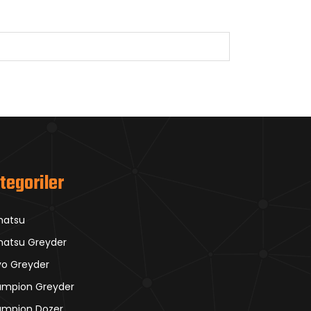
tegoriler
matsu
atsu Greyder
vo Greyder
mpion Greyder
mpion Dozer